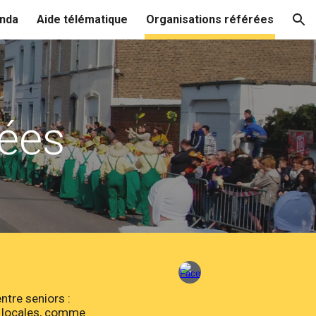
nda
Aide télématique
Organisations référées
ion
rées
ntre seniors :
s locales, comme