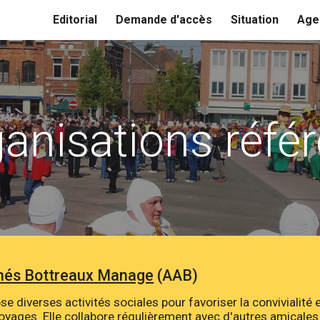
Editorial
Demande d'accès
Situation
Age
ip to main content
Skip to navigat
anisations réfé
înés Bottreaux Manage
(AAB)
e diverses activités sociales pour favoriser la convivialité e
oyages. Elle collabore régulièrement avec d'autres amicale