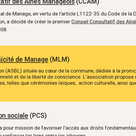
tatif des Aînés Manageois
(CCAM)
 de Manage, en vertu de l’article L1122-35 du Code de la 
on, a décidé de créer le premier
Conseil Consultatif des Aî
008.
aïcité de Manage
(MLM)
ion (ASBL) située au cœur de la commune, dédiée à la promo
enneté et de la liberté de conscience. L'association propose d
les, telles que cérémonies laïques, action culturelle, ainsi qu
on sociale
(PCS)
 pour mission de favoriser l'accès aux droits fondamentau
de renforcer les liens entre les citoyens.