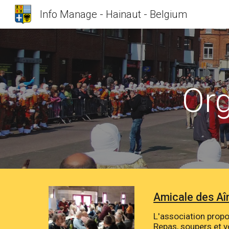
Info Manage - Hainaut - Belgium
Sk
Org
Amicale des A
L'association propos
Repas, soupers et v